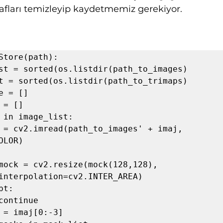
afları temizleyip kaydetmemiz gerekiyor.
Store(path):  

OLOR)      
