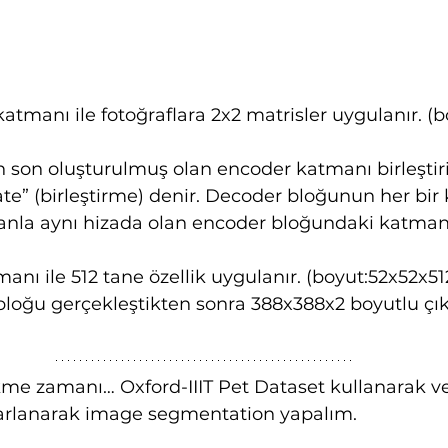
atmanı ile fotoğraflara 2x2 matrisler uygulanır. (b
 son oluşturulmuş olan encoder katmanı birleştiril
te” (birleştirme) denir. Decoder bloğunun her bi
la aynı hizada olan encoder bloğundaki katman bi
anı ile 512 tane özellik uygulanır. (boyut:52x52x51
loğu gerçekleştikten sonra 388x388x2 boyutlu çıkış
ökme zamanı… Oxford-IIIT Pet Dataset kullanarak v
arlanarak image segmentation yapalım.