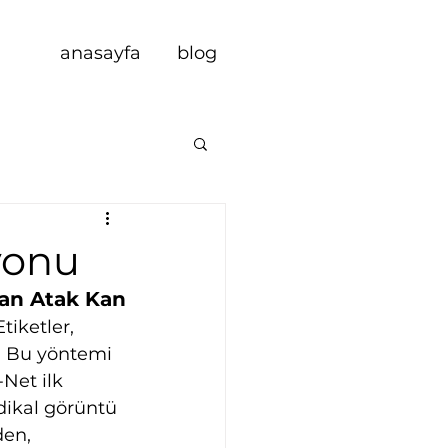
anasayfa
blog
yonu
kan Atak Kan
iketler, 
. Bu yöntemi 
Net ilk 
dikal görüntü 
den, 