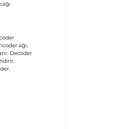
cağı 
coder 
coder ağı, 
karır. Decoder 
dirir. 
der, 