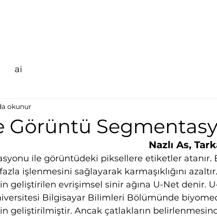
ai
da okunur
le Görüntü Segmentas
Nazlı As, Tar
onu ile görüntüdeki piksellere etiketler atanır. Et
zla işlenmesini sağlayarak karmaşıklığını azaltır
 geliştirilen evrişimsel sinir ağına U-Net denir. U-
iversitesi Bilgisayar Bilimleri Bölümünde biyome
 geliştirilmiştir. Ancak çatlakların belirlenmesin