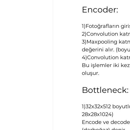
Encoder:
1)Fotoğrafların giri
2)Convolution katm
3)Maxpooling katma
değerini alır. (bo
4)Convolution katm
Bu işlemler iki ke
oluşur.
Bottleneck:
1)32x32x512 boyutl
28x28x1024)
Encode ve decode b