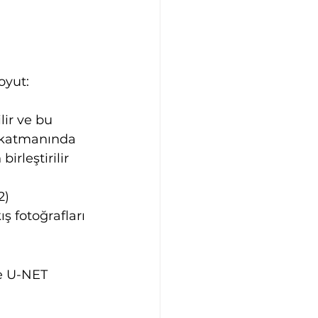
oyut: 
ir ve bu 
r katmanında 
rleştirilir 
2)
 fotoğrafları 
e U-NET 