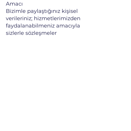
Amacı
Bizimle paylaştığınız kişisel
verileriniz; hizmetlerimizden
faydalanabilmeniz amacıyla
sizlerle sözleşmeler
kurabilmek, sunduğumuz
hizmetlerin gerekliliklerini en
iyi şekilde ve aramızdaki
sözleşmelere uygun olarak
yerine getirebilmek, bu
sözleşmelerden doğan
haklarınızın tarafınızca
kullanılmasını sağlayabilmek,
ürün ve hizmetlerimizi,
ihtiyaçlarınız doğrultusunda
geliştirebilmek ve bu
gelişmelerden sizleri haberdar
edebilmek, ayrıca sizleri daha